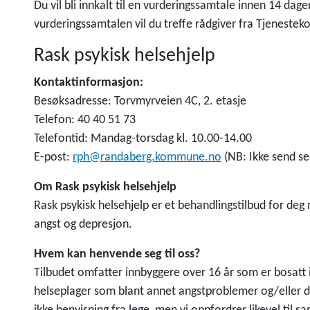
Du vil bli innkalt til en vurderingssamtale innen 14 dage
vurderingssamtalen vil du treffe rådgiver fra Tjenestek
Rask psykisk helsehjelp
Kontaktinformasjon:
Besøksadresse: Torvmyrveien 4C, 2. etasje
Telefon: 40 40 51 73
Telefontid: Mandag-torsdag kl. 10.00-14.00
E-post:
rph@randaberg.kommune.no
(NB: Ikke send se
Om Rask psykisk helsehjelp
Rask psykisk helsehjelp er et behandlingstilbud for deg
angst og depresjon.
Hvem kan henvende seg til oss?
Tilbudet omfatter innbyggere over 16 år som er bosat
helseplager som blant annet angstproblemer og/eller de