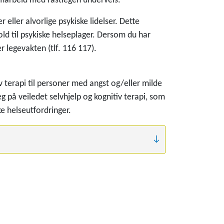
samarbeid med fastlegen underveis.
 eller alvorlige psykiske lidelser. Dette
old til psykiske helseplager. Dersom du har
r legevakten (tlf. 116 117).
tiv terapi til personer med angst og/eller milde
 på veiledet selvhjelp og kognitiv terapi, som
 helseutfordringer.