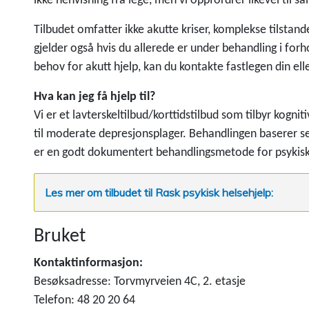
ikke henvisning fra lege, men vi oppfordrer likevel til 
Tilbudet omfatter ikke akutte kriser, komplekse tilstander
gjelder også hvis du allerede er under behandling i forh
behov for akutt hjelp, kan du kontakte fastlegen din elle
Hva kan jeg få hjelp til?
Vi er et lavterskeltilbud/korttidstilbud som tilbyr kogni
til moderate depresjonsplager. Behandlingen baserer seg
er en godt dokumentert behandlingsmetode for psykiske
Les mer om tilbudet til Rask psykisk helsehjelp:
Bruket
Kontaktinformasjon:
Besøksadresse: Torvmyrveien 4C, 2. etasje
Telefon: 48 20 20 64