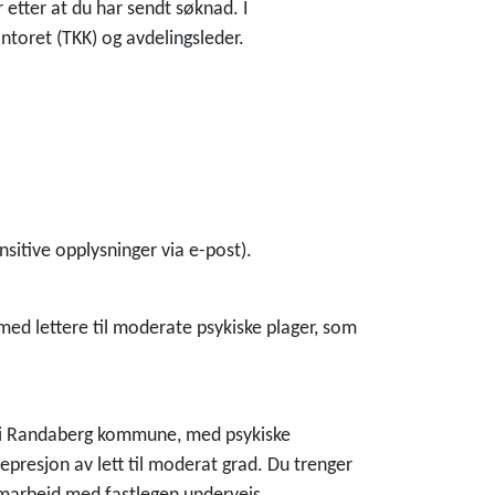
r etter at du har sendt søknad. I
ontoret (TKK) og avdelingsleder.
nsitive opplysninger via e-post).
 med lettere til moderate psykiske plager, som
t i Randaberg kommune, med psykiske
presjon av lett til moderat grad. Du trenger