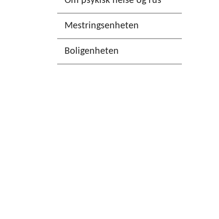
Om psykisk helse og rus
Mestringsenheten
Boligenheten