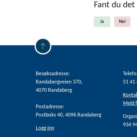
Fant du det 
Besøksadresse:
Telefo
Randabergveien 370,
51 41 
4070 Randaberg
Konta
Meld f
Postadresse:
Postboks 40, 4096 Randaberg
Organ
934 9
Logg inn