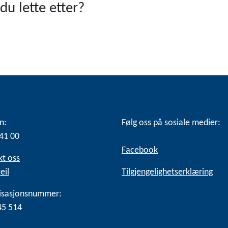
du lette etter?
n:
Følg oss på sosiale medier:
41 00
Facebook
kt oss
eil
Tilgjengelighetserklæring
isasjonsnummer:
45 514