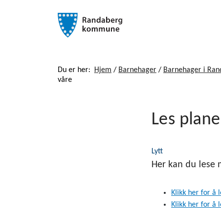
Du er her:
Hjem
/
Barnehager
/
Barnehager i Ran
våre
Les plane
Lytt
Her kan du lese
Klikk her for å
Klikk her for å