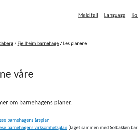
Meld feil
Language
Ko
daberg
/
Fjellheim barnehage
/
Les planene
ne våre
 mer om barnehagens planer.
 lese barnehagens årsplan
 lese barnehagens virksomhetsplan
(laget sammen med Solbakken ba