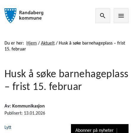
search
menu
Du er her:
Hjem
/
Aktuelt
/
Husk å søke barnehageplass – frist
15. februar
Husk å søke barnehageplass
– frist 15. februar
Av: Kommunikasjon
Publisert: 13.01.2026
Lytt
Abonner på nyheter