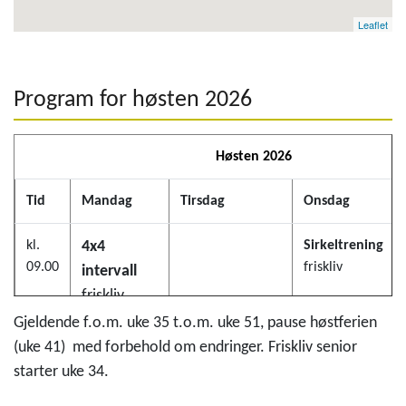
Leaflet
Program for høsten 2026
Høsten 2026
Tid
Mandag
Tirsdag
Onsdag
kl.
4x4
Sirkeltrening
09.00
friskliv
intervall
friskliv
spinningsal
Gjeldende f.o.m. uke 35 t.o.m. uke 51, pause høstferien
(uke 41) med forbehold om endringer. Friskliv senior
starter uke 34.
kl.
MediYoga1
Friskliv Senior
MediYoga2
10.00
Randaberghallen
friskliv