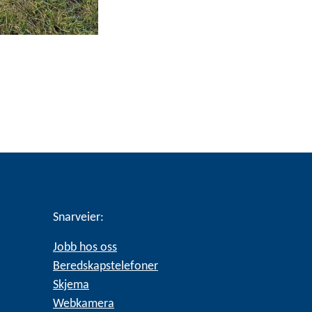
Snarveier:
Jobb hos oss
Beredskapstelefoner
Skjema
Webkamera