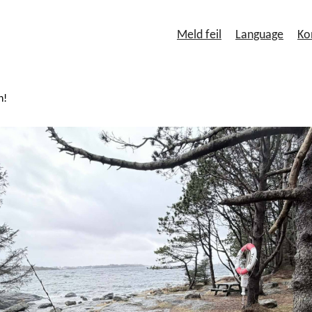
Meld feil
Language
Ko
n!