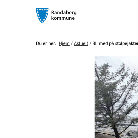
Du er her:
Hjem
/
Aktuelt
/
Bli med på stolpejakte