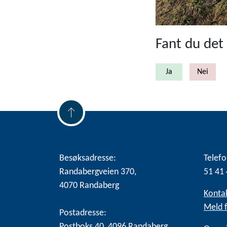
Fant du det 
Besøksadresse:
Telefo
Randabergveien 370,
51 41 
4070 Randaberg
Konta
Meld f
Postadresse:
Postboks 40, 4096 Randaberg