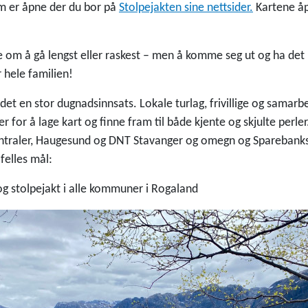
om er åpne der du bor på
Stolpejakten sine nettsider.
Kartene åp
e om å gå lengst eller raskest – men å komme seg ut og ha det 
r hele familien!
 det en stor dugnadsinnsats. Lokale turlag, frivillige og samar
r for å lage kart og finne fram til både kjente og skjulte per
sentraler, Haugesund og DNT Stavanger og omegn og Sparebanks
felles mål:
 og stolpejakt i alle kommuner i Rogaland