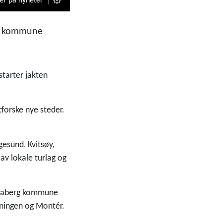
er på nyheter
erg kommune
starter jakten
tforske nye steder.
gesund, Kvitsøy,
av lokale turlag og
andaberg kommune
ningen og Montér.