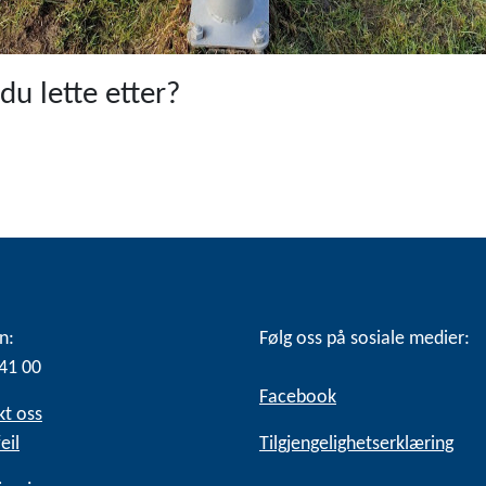
du lette etter?
n:
Følg oss på sosiale medier:
41 00
Facebook
kt oss
eil
Tilgjengelighetserklæring