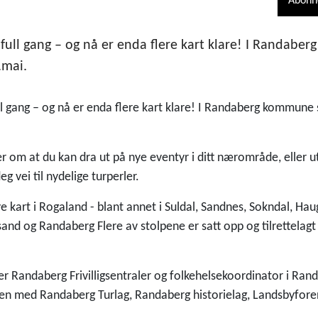
Abonn
i full gang – og nå er enda flere kart klare! I Randab
.mai.
ull gang – og nå er enda flere kart klare! I Randaberg kommune 
r om at du kan dra ut på nye eventyr i ditt nærområde, eller u
eg vei til nydelige turperler.
ye kart i Rogaland - blant annet i Suldal, Sandnes, Sokndal, Hau
sand og Randaberg Flere av stolpene er satt opp og tilrettelagt 
er Randaberg Frivilligsentraler og folkehelsekoordinator i R
n med Randaberg Turlag, Randaberg historielag, Landsbyfore