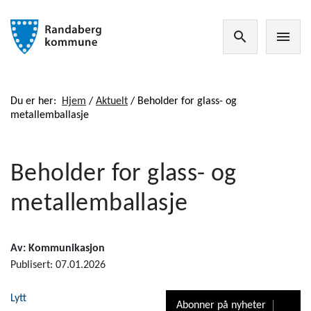
search
menu
Du er her:
Hjem
/
Aktuelt
/
Beholder for glass- og
metallemballasje
Beholder for glass- og
metallemballasje
Av: Kommunikasjon
Publisert: 07.01.2026
Lytt
Abonner på nyheter